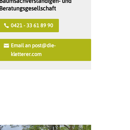
Baumsachverständigen- und
Beratungsgesellschaft
0421 - 33 61 89 90
Email an post@die-
kletterer.com