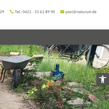
 29
Tel.: 0421 - 33 61 89 90
post@naturum.de
Werkzeugl