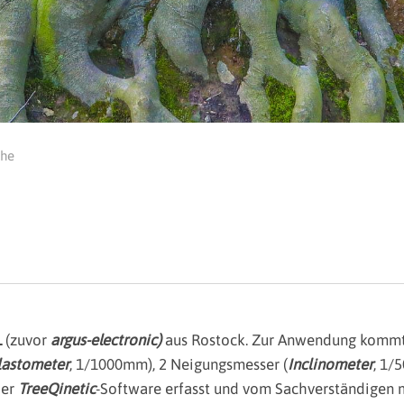
che
e
L
(zuvor
argus-electronic)
aus Rostock. Zur Anwendung komm
lastometer
, 1/1000mm), 2 Neigungsmesser (
Inclinometer
, 1/
der
TreeQinetic
-Software erfasst und vom Sachverständigen 