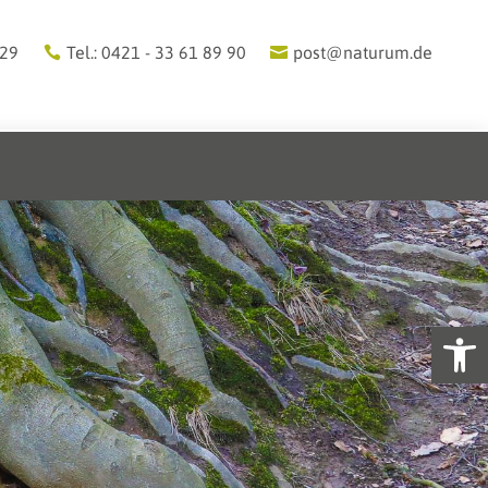
 29
Tel.: 0421 - 33 61 89 90
post@naturum.de
Werkzeugl