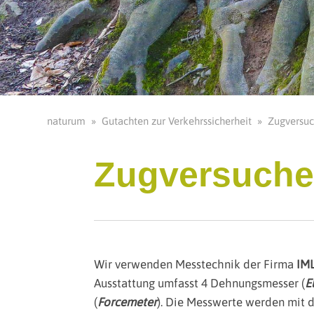
naturum
»
G
utachten zur Verkehrssicherheit
»
Zugversu
Zugversuch
Wir verwenden Messtechnik der Firma
IM
Ausstattung umfasst 4 Dehnungsmesser (
E
(
Forcemeter
). Die Messwerte werden mit 